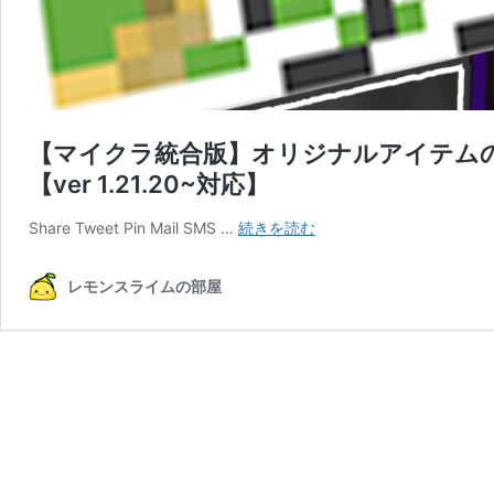
【マイクラ統合版】オリジナルアイテムの
【ver 1.21.20~対応】
【マ
Share Tweet Pin Mail SMS …
続きを読む
イ
ク
レモンスライムの部屋
ラ
統
合
版】
オ
リ
ジ
ナ
ル