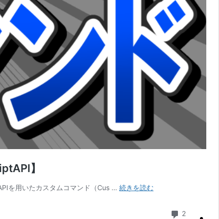
tAPI】
【マ
ptAPIを用いたカスタムコマンド（Cus …
続きを読む
イ
ク
コメント
2
ラ