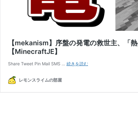
【mekanism】序盤の発電の救世主、
【MinecraftJE】
【mekanism】
Share Tweet Pin Mail SMS …
続きを読む
序
盤
レモンスライムの部屋
の
発
電
の
救
世
主、
「熱
発