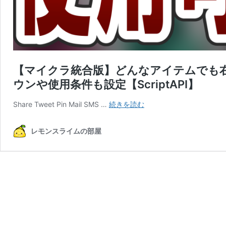
【マイクラ統合版】どんなアイテムでも右
ウンや使用条件も設定【ScriptAPI】
【マ
Share Tweet Pin Mail SMS …
続きを読む
イ
ク
レモンスライムの部屋
ラ
統
合
版】
ど
ん
な
ア
イ