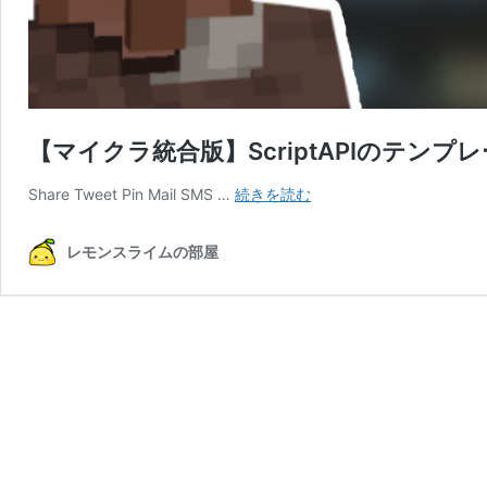
【マイクラ統合版】ScriptAPIのテンプ
【マ
Share Tweet Pin Mail SMS …
続きを読む
イ
ク
レモンスライムの部屋
ラ
統
合
版】
ScriptAPI
の
テ
ン
プ
レ