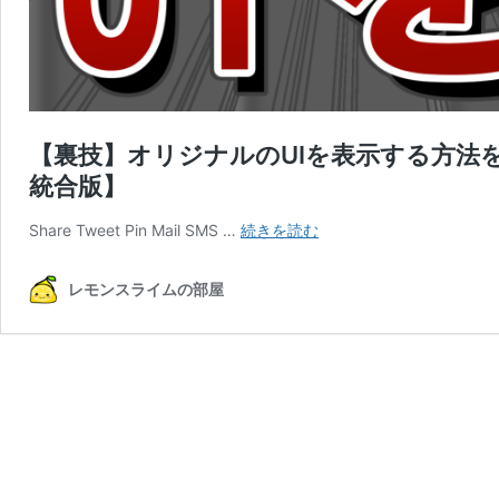
【裏技】オリジナルのUIを表示する方法を徹底
統合版】
【裏
Share Tweet Pin Mail SMS …
続きを読む
技】
オ
レモンスライムの部屋
リ
ジ
ナ
ル
の
UI
を
表
示