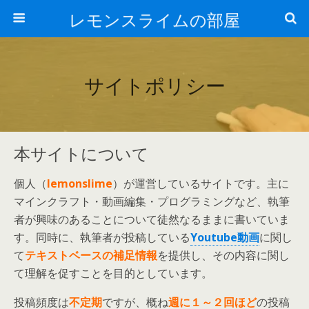
レモンスライムの部屋
サイトポリシー
本サイトについて
個人（
lemonslime
）が運営しているサイトです。主に
マインクラフト・動画編集・プログラミングなど、執筆
者が興味のあることについて徒然なるままに書いていま
す。同時に、執筆者が投稿している
Youtube動画
に関し
て
テキストベースの補足情報
を提供し、その内容に関し
て理解を促すことを目的としています。
投稿頻度は
不定期
ですが、概ね
週に１～２回ほど
の投稿