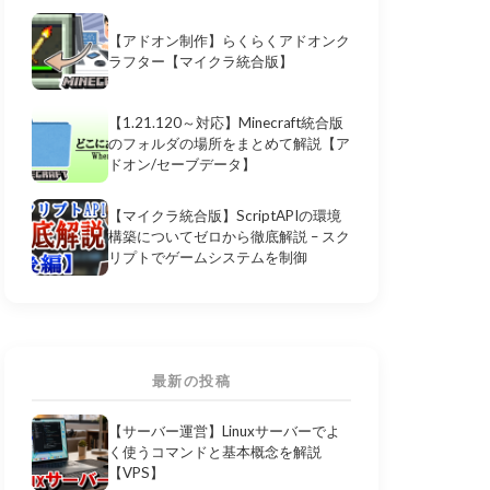
【アドオン制作】らくらくアドオンク
ラフター【マイクラ統合版】
【1.21.120～対応】Minecraft統合版
のフォルダの場所をまとめて解説【ア
ドオン/セーブデータ】
【マイクラ統合版】ScriptAPIの環境
構築についてゼロから徹底解説 – スク
リプトでゲームシステムを制御
最新の投稿
【サーバー運営】Linuxサーバーでよ
く使うコマンドと基本概念を解説
【VPS】