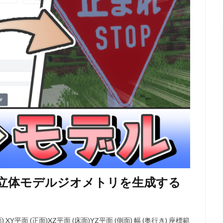
から立体モデルジオメトリを生成する
XY平面 (正面)XZ平面 (床面)YZ平面 (側面) 幅 (奥行き) 座標範