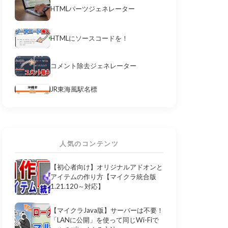
HTMLパーツジェネレーター
HTMLにソースコードを！
コメント除去ジェネレーター
JR東海風駅名標
人気のコンテンツ
【初心者向け】オリジナルアドオンと
アイテムの作り方【マイクラ統合版
1.21.120～対応】
【マイクラJava版】サーバーは不要！
「LANに公開」を使って同じWi-Fiで