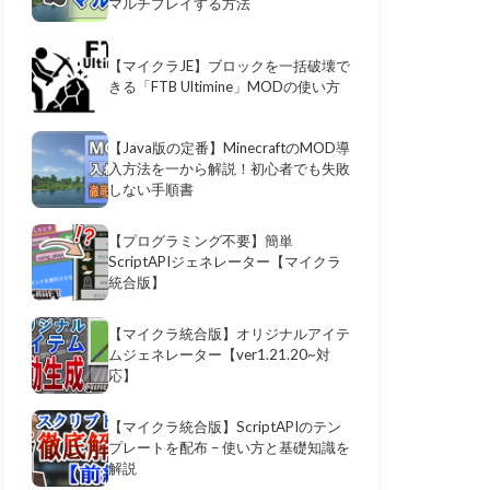
マルチプレイする方法
【マイクラJE】ブロックを一括破壊で
きる「FTB Ultimine」MODの使い方
【Java版の定番】MinecraftのMOD導
入方法を一から解説！初心者でも失敗
しない手順書
【プログラミング不要】簡単
ScriptAPIジェネレーター【マイクラ
統合版】
【マイクラ統合版】オリジナルアイテ
ムジェネレーター【ver1.21.20~対
応】
【マイクラ統合版】ScriptAPIのテン
プレートを配布 – 使い方と基礎知識を
解説