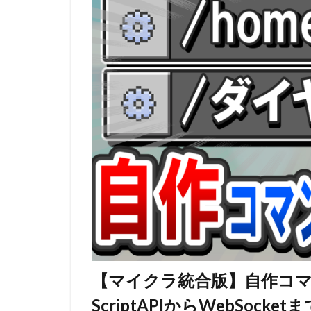
【マイクラ統合版】自作コ
ScriptAPIからWebSock