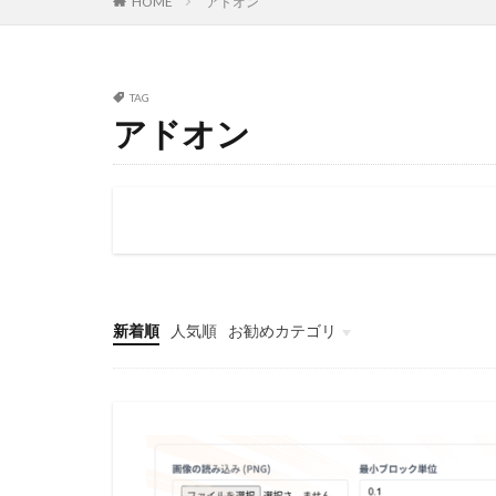
HOME
アドオン
TAG
アドオン
新着順
人気順
お勧めカテゴリ
鉄道・旅行
雑記