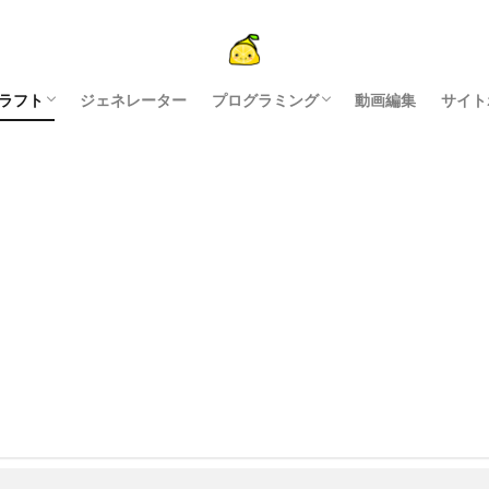
ラフト
ジェネレーター
プログラミング
動画編集
サイト
ン制作
PI
説
ドオン
python
javascript
配布アプリ