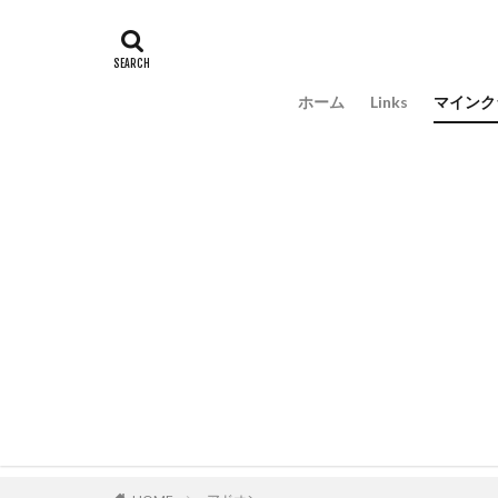
ホーム
Links
マインク
アドオ
ScriptA
mod解
自作ア