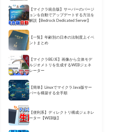
【マイクラ統合版】サーバーのバージ
ョンを自動でアップデートする方法を
解説【Bedrock Dedicated Server】
【一覧】年齢別の日本の法制度上イベ
ントまとめ
【マイクラBE/JE】画像から立体モデ
ルジオメトリを生成するWEBジェネ
レーター
【簡単】LinuxでマイクラJava版サー
バーを構築する全手順
【便利系】ディレクトリ構成ジェネレ
ーター【WEB版】