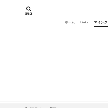
ホーム
Links
マインク
アドオ
ScriptA
mod解
自作ア