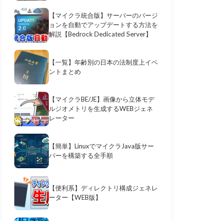
【マイクラ統合版】サーバーのバージ
ョンを自動でアップデートする方法を
解説【Bedrock Dedicated Server】
【一覧】年齢別の日本の法制度上イベ
ントまとめ
【マイクラBE/JE】画像から立体モデ
ルジオメトリを生成するWEBジェネ
レーター
【簡単】LinuxでマイクラJava版サー
バーを構築する全手順
【便利系】ディレクトリ構成ジェネレ
ーター【WEB版】