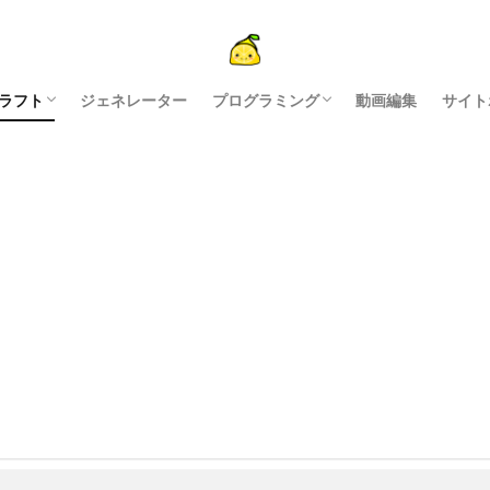
ラフト
ジェネレーター
プログラミング
動画編集
サイト
ン制作
PI
説
ドオン
python
javascript
配布アプリ