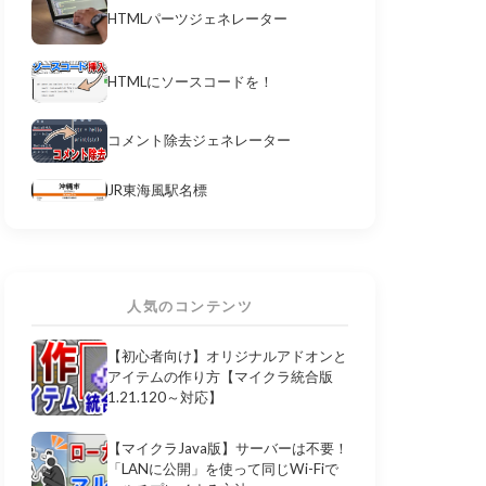
HTMLパーツジェネレーター
HTMLにソースコードを！
コメント除去ジェネレーター
JR東海風駅名標
人気のコンテンツ
【初心者向け】オリジナルアドオンと
アイテムの作り方【マイクラ統合版
1.21.120～対応】
【マイクラJava版】サーバーは不要！
「LANに公開」を使って同じWi-Fiで