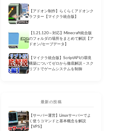
【アドオン制作】らくらくアドオンク
ラフター【マイクラ統合版】
【1.21.120～対応】Minecraft統合版
のフォルダの場所をまとめて解説【ア
ドオン/セーブデータ】
【マイクラ統合版】ScriptAPIの環境
構築についてゼロから徹底解説 – スク
リプトでゲームシステムを制御
最新の投稿
【サーバー運営】Linuxサーバーでよ
く使うコマンドと基本概念を解説
【VPS】