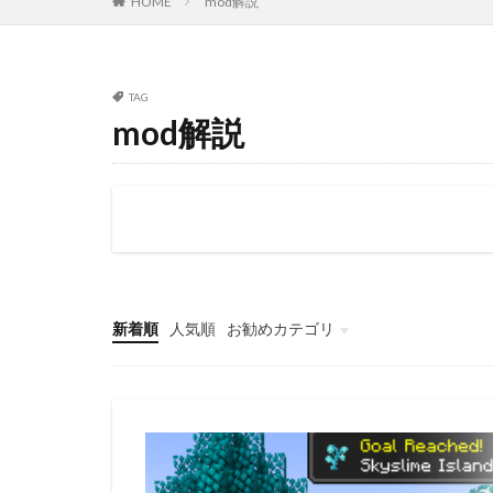
HOME
mod解説
TAG
mod解説
新着順
人気順
お勧めカテゴリ
鉄道・旅行
雑記