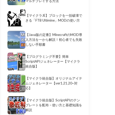
マルチプレイする方法
【マイクラJE】ブロックを一括破壊で
きる「FTB Ultimine」MODの使い方
【Java版の定番】MinecraftのMOD導
入方法を一から解説！初心者でも失敗
しない手順書
【プログラミング不要】簡単
ScriptAPIジェネレーター【マイクラ
統合版】
【マイクラ統合版】オリジナルアイテ
ムジェネレーター【ver1.21.20~対
応】
【マイクラ統合版】ScriptAPIのテン
プレートを配布 – 使い方と基礎知識を
解説