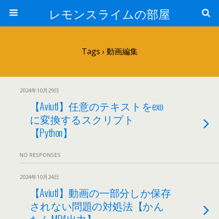
レモンスライムの部屋
Tags › 動画編集
2024年10月29日
【Aviutl】任意のテキストをexo
に変換するスクリプト
【Python】
NO RESPONSES
2024年10月24日
【Aviutl】動画の一部分しか保存
されない問題の対処法【かん
たんMP4出力】