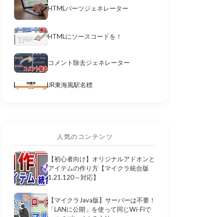
HTMLパーツジェネレーター
HTMLにソースコードを！
コメント除去ジェネレーター
JR東海風駅名標
人気のコンテンツ
【初心者向け】オリジナルアドオンと
アイテムの作り方【マイクラ統合版
1.21.120～対応】
【マイクラJava版】サーバーは不要！
「LANに公開」を使って同じWi-Fiで