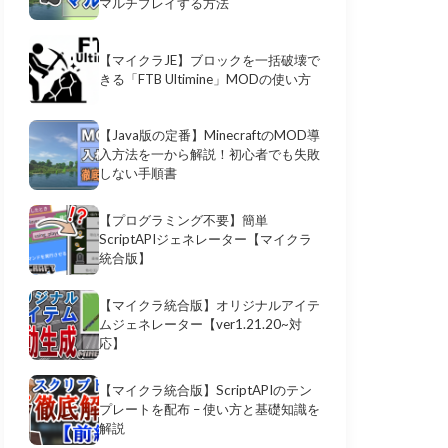
マルチプレイする方法
【マイクラJE】ブロックを一括破壊で
きる「FTB Ultimine」MODの使い方
【Java版の定番】MinecraftのMOD導
入方法を一から解説！初心者でも失敗
しない手順書
【プログラミング不要】簡単
ScriptAPIジェネレーター【マイクラ
統合版】
【マイクラ統合版】オリジナルアイテ
ムジェネレーター【ver1.21.20~対
応】
【マイクラ統合版】ScriptAPIのテン
プレートを配布 – 使い方と基礎知識を
解説