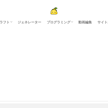
ラフト
ジェネレーター
プログラミング
動画編集
サイト
ン制作
PI
説
ドオン
python
javascript
配布アプリ