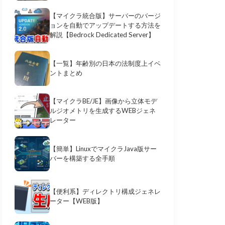
【マイクラ統合版】サーバーのバージ
ョンを自動でアップデートする方法を
解説【Bedrock Dedicated Server】
【一覧】年齢別の日本の法制度上イベ
ントまとめ
【マイクラBE/JE】画像から立体モデ
ルジオメトリを生成するWEBジェネ
レーター
【簡単】LinuxでマイクラJava版サー
バーを構築する全手順
【便利系】ディレクトリ構成ジェネレ
ーター【WEB版】