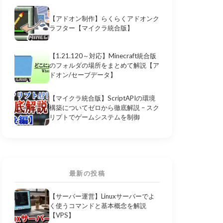
【アドオン制作】らくらくアドオンク
ラフター【マイクラ統合版】
【1.21.120～対応】Minecraft統合版
のフォルダの場所をまとめて解説【ア
ドオン/セーブデータ】
【マイクラ統合版】ScriptAPIの環境
構築についてゼロから徹底解説 – スク
リプトでゲームシステムを制御
最新の投稿
【サーバー運営】Linuxサーバーでよ
く使うコマンドと基本概念を解説
【VPS】