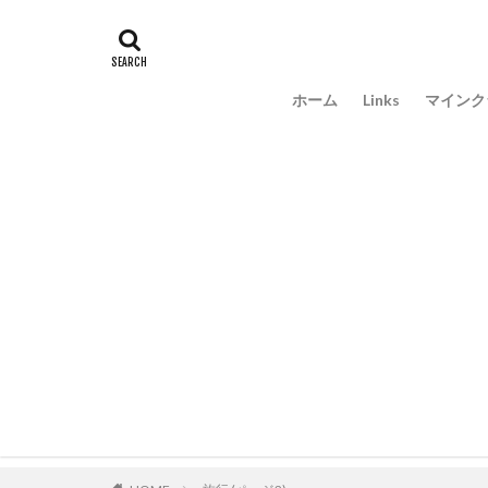
ホーム
Links
マインク
アドオ
ScriptA
mod解
自作ア