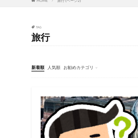
HOME
旅行 (ページ2)
TAG
旅行
新着順
人気順
お勧めカテゴリ
鉄道・旅行
雑記