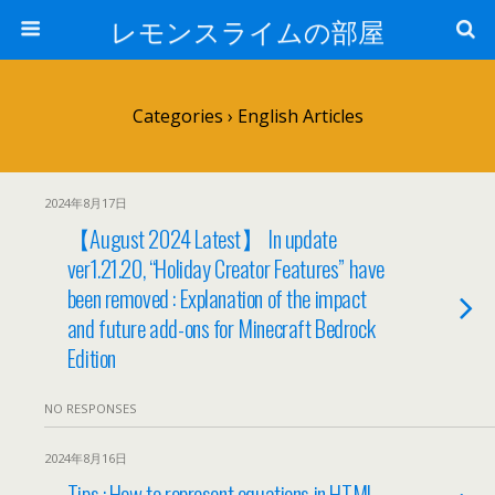
レモンスライムの部屋
Categories ›
English Articles
2024年8月17日
【August 2024 Latest】 In update
ver1.21.20, “Holiday Creator Features” have
been removed : Explanation of the impact
and future add-ons for Minecraft Bedrock
Edition
NO RESPONSES
2024年8月16日
Tips : How to represent equations in HTML