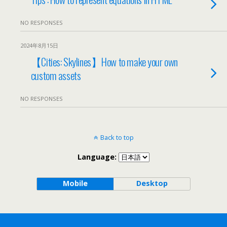
NO RESPONSES
2024年8月15日
【Cities: Skylines】How to make your own
custom assets
NO RESPONSES
Back to top
Language:
Mobile
Desktop