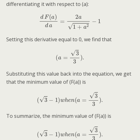
differentiating it with respect to (a):
d
F
(
a
)
d
a
=
2
a
1
+
a
2
−
1
Setting this derivative equal to 0, we find that
(
a
=
3
3
)
.
Substituting this value back into the equation, we get
that the minimum value of (F(a)) is
(
3
−
1
)
w
h
e
n
(
a
=
3
3
)
.
To summarize, the minimum value of (F(a)) is
(
3
−
1
)
w
h
e
n
(
a
=
3
3
)
.