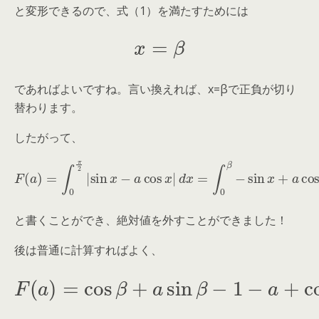
と変形できるので、式（1）を満たすためには
x
=
β
であればよいですね。言い換えれば、x=βで正負が切り
替わります。
したがって、
F
(
a
)
=
∫
0
π
2
|
sin
+
x
∫
β
−
π
a
cos
2
sin
x
x
|
−
d
a
x
cos
=
∫
0
β
x
d
−
x
sin
x
+
a
cos
x
d
x
と書くことができ、絶対値を外すことができました！
後は普通に計算すればよく、
F
(
a
)
=
cos
β
+
a
sin
sin
β
β
−
1
−
a
+
cos
β
+
a