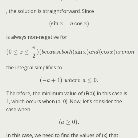
, the solution is straightforward. Since
(
sin
x
−
a
cos
x
)
is always non-negative for
(
b
e
c
a
u
s
e
b
o
t
h
(
sin
x
(
)
0
a
≤
n
x
e
d
≤
)
(
,
π
cos
2
)
x
)
a
r
e
n
o
n
−
n
e
g
a
t
i
v
the integral simplifies to
(
−
a
+
1
)
w
h
e
r
e
a
≤
0.
Therefore, the minimum value of (F(a)) in this case is
1, which occurs when (a=0). Now, let’s consider the
case when
(
a
≥
0
)
.
In this case, we need to find the values of (x) that