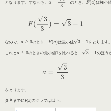
と
な
り
ま
す
。
す
な
わ
ち
、
の
と
き
、
は
極
小
F
(
3
3
)
=
3
−
1
な
の
で
、
a
≧
0
の
と
き
、
す
F
(
a
。
)
は
最
小
値
3
−
1
を
と
り
ま
な
の
で
、
の
と
き
、
は
最
小
値
を
と
り
ま
す
ほ
こ
う
れ
が
と
小
a
≦
さ
0
は
の
い
3
と
の
−
き
1
で
で
の
、
あ
最
実
り
小
数
、
値
a
こ
に
1
を
の
お
比
と
け
べ
き
る
る
、
F
(
と
a
)
の
、
最
3
−
小
1
の
値
こ
れ
と
の
と
き
の
最
小
値
を
比
べ
る
と
、
の
ほ
う
a
=
3
3
をとります。
参考までにF(a)のグラフは以下。