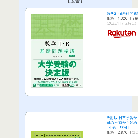
【広告】
数学2・B基礎問題精
価格：1,320円（
(2023/11/12時点)
改訂版 日常学習か
司の ゼロから始め
[ 小倉 悠司 ]
価格：2,970円
(2