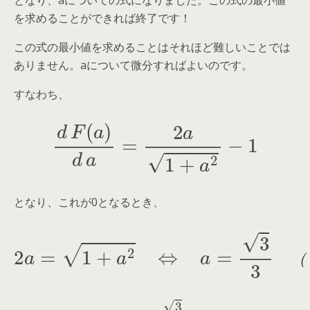
となり、aについての式になりました。この式の最小値
を求めることができれば終了です！
この式の最小値を求めることはそれほど難しいことでは
ありません。aについて微分すればよいのです。
すなわち、
d
F
(
a
)
d
a
=
2
a
1
+
a
2
−
1
となり、これが0となるとき、
2
a
=
1
+
a
（
2
∵
a
⇔
≧
0
）
a
=
3
3
（
と
な
り
ま
す
。
す
な
極
わ
小
ち
値
、
を
a
と
=
り
3
3
、
の
と
き
、
F
(
a
)
は