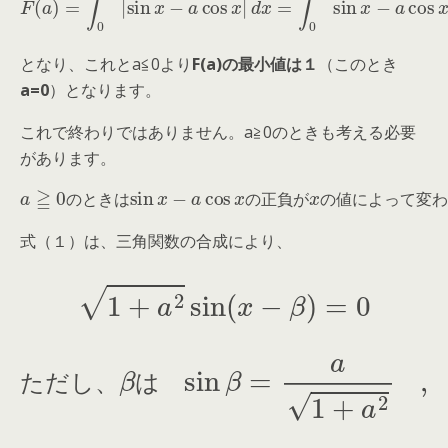
となり、これとa≦0より
F(a)の最小値は１
（このとき
a=0
）となります。
これで終わりではありません。a≧0のときも考える必要
があります。
a
変
≧
0
わ
の
る
と
の
き
で
は
、
sin
式
必
x
（
−
要
a
１
が
cos
）
あ
x
を
り
の
満
ま
正
た
す
負
す
。
が
x
x
の
の
値
値
を
に
考
よ
え
っ
る
て
の
と
き
は
の
正
負
が
の
値
に
よ
っ
て
変
式（１）は、三角関数の合成により、
1
+
a
2
sin
(
x
−
β
)
=
0
cos
β
=
sin
1
た
1
β
+
だ
=
a
a
し
2
1
、
+
を
a
β
2
満
は
た
,
す
数
。
た
だ
し
、
は