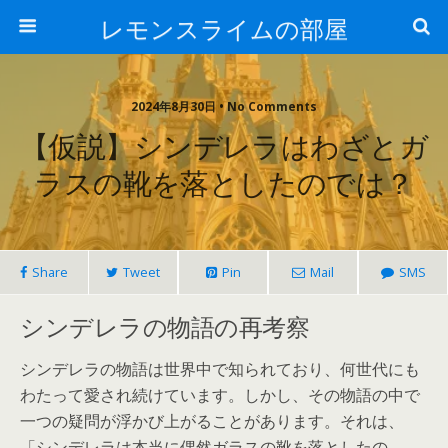
レモンスライムの部屋
2024年8月30日 • No Comments
【仮説】シンデレラはわざとガ
ラスの靴を落としたのでは？
Share
Tweet
Pin
Mail
SMS
シンデレラの物語の再考察
シンデレラの物語は世界中で知られており、何世代にも
わたって愛され続けています。しかし、その物語の中で
一つの疑問が浮かび上がることがあります。それは、
「シンデレラは本当に偶然ガラスの靴を落としたの