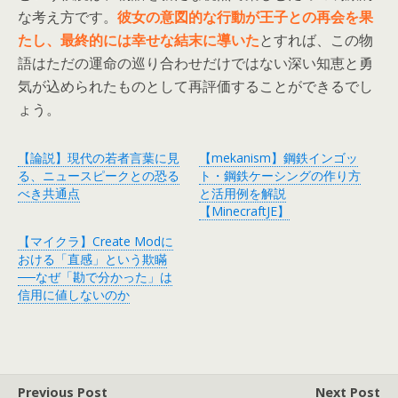
な考え方です。
彼女の意図的な行動が王子との再会を果
たし、最終的には幸せな結末に導いた
とすれば、この物
語はただの運命の巡り合わせだけではない深い知恵と勇
気が込められたものとして再評価することができるでし
ょう。
【論説】現代の若者言葉に見
【mekanism】鋼鉄インゴッ
る、ニュースピークとの恐る
ト・鋼鉄ケーシングの作り方
べき共通点
と活用例を解説
【MinecraftJE】
【マイクラ】Create Modに
おける「直感」という欺瞞
──なぜ「勘で分かった」は
信用に値しないのか
Previous Post
Next Post