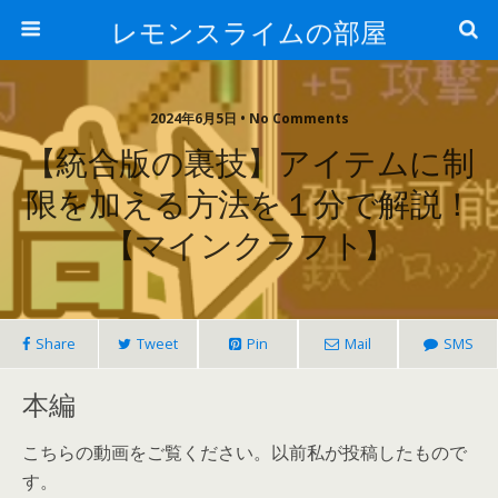
レモンスライムの部屋
2024年6月5日 • No Comments
【統合版の裏技】アイテムに制
限を加える方法を１分で解説！
【マインクラフト】
Share
Tweet
Pin
Mail
SMS
本編
こちらの動画をご覧ください。以前私が投稿したもので
す。