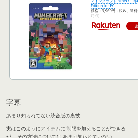
マインクラフト Minecraft:Ja
Edition for PC
価格：3,960円（税込、送料
時点)
字幕
あまり知られてない統合版の裏技
実はこのようにアイテムに 制限を加えることができる
が、 その方法については あまり知られていない