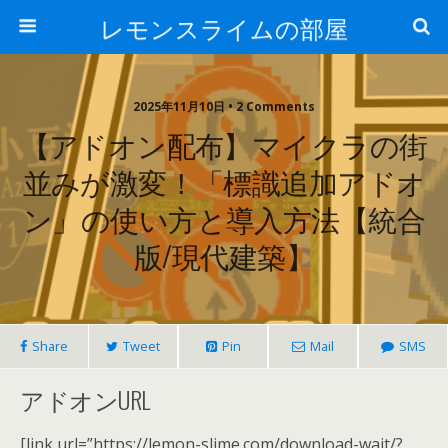
レモンスライムの部屋
2025年11月10日 • 2 Comments
【アドオン配布】マイクラの街
並みが激変！「標識追加アドオ
ン」の使い方と導入方法【統合
版/現代建築】
Share
Tweet
Pin
Mail
SMS
アドオンURL
[link url=”https://lemon-slime.com/download-wait/?