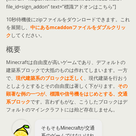
file_id=sign_addon” text=”標識アドオンはこちら”]
10秒待機後にzipファイルをダウンロードできます。これ
を展開し、
中にあるmcaddonファイルをダブルクリッ
ク
してください。
概要
Minecraftは自由度が高いゲームであり、デフォルトの
建築系ブロックで大抵のものは作れてしまいます。一方
で、
現代建築系のブロックは乏しく
、現代建築を行おう
としようとするとその自由度は著しく下がります。
その
顕著な例の一つが、標識や信号機をはじめとする、交通
系ブロック
です。言わずもがな、こうしたブロックはデ
フォルトのマインクラフトには殆ど存在しません。
そもそもMinecraftが交通
系のゲームではないけれ