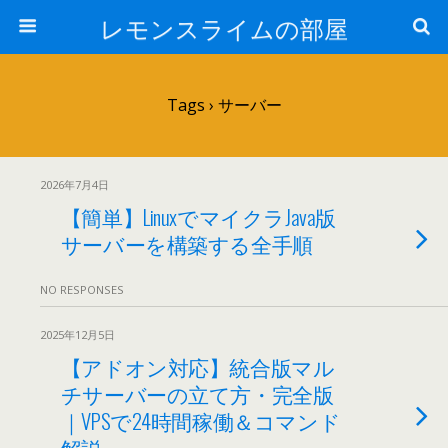
レモンスライムの部屋
Tags › サーバー
2026年7月4日
【簡単】LinuxでマイクラJava版
サーバーを構築する全手順
NO RESPONSES
2025年12月5日
【アドオン対応】統合版マル
チサーバーの立て方・完全版
｜VPSで24時間稼働＆コマンド
解説