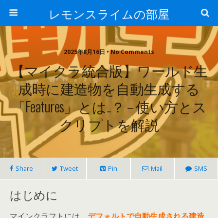
レモンスライムの部屋
2025年8月16日 • No Comments
【マイクラ統合版】ワールド生
成時に建造物を自動生成する
「features」とは..？ – 使い方とス
クリプトを解説
Share
Tweet
Pin
Mail
SMS
はじめに
マインクラフトには、
デフォルトで自動生成される建造