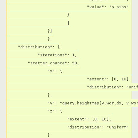
				"value": "plains"

			}

			]

		}]

		},

    "distribution": {

	    "iterations": 1,

        "scatter_chance": 50,

		"x": {

				"extent": [0, 16],

				"distribution": "uniform"

		},

		"y": "query.heightmap(v.worldx, v.worldz)",

		"z": {

			"extent": [0, 16],

			"distribution": "uniform"

		}
