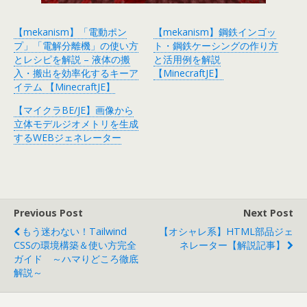
【mekanism】「電動ポン
【mekanism】鋼鉄インゴッ
プ」「電解分離機」の使い方
ト・鋼鉄ケーシングの作り方
とレシピを解説 – 液体の搬
と活用例を解説
入・搬出を効率化するキーア
【MinecraftJE】
イテム 【MinecraftJE】
【マイクラBE/JE】画像から
立体モデルジオメトリを生成
するWEBジェネレーター
Previous Post
Next Post
もう迷わない！Tailwind
【オシャレ系】HTML部品ジェ
CSSの環境構築＆使い方完全
ネレーター【解説記事】
ガイド ～ハマりどころ徹底
解説～