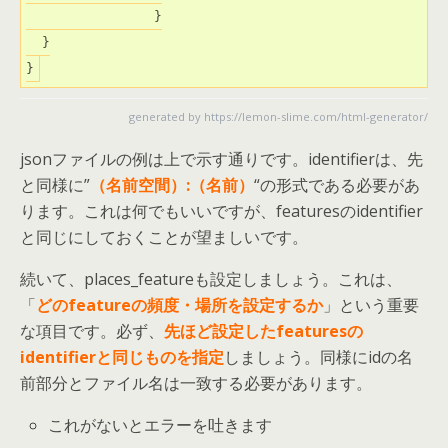
		}

  }

}
generated by
https://lemon-slime.com/html-generator/
jsonファイルの例は上で示す通りです。identifierは、先
と同様に”
（名前空間）:（名前）
“の形式である必要があ
ります。これは何でもいいですが、featuresのidentifier
と同じにしておくことが望ましいです。
続いて、places_featureも設定しましょう。これは、
「
どのfeatureの頻度・場所を設定するか
」という重要
な項目です。必ず、
先ほど設定したfeaturesの
identifierと同じものを指定
しましょう。同様にidの名
前部分とファイル名は一致する必要があります。
これがないとエラーを吐きます