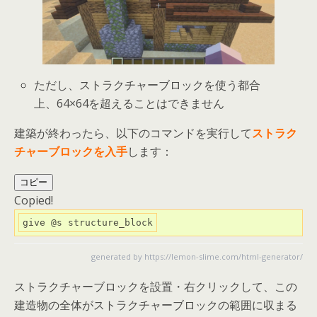
ただし、ストラクチャーブロックを使う都合
上、64×64を超えることはできません
建築が終わったら、以下のコマンドを実行して
ストラク
チャーブロックを入手
します：
コピー
Copied!
give @s structure_block
generated by
https://lemon-slime.com/html-generator/
ストラクチャーブロックを設置・右クリックして、この
建造物の全体がストラクチャーブロックの範囲に収まる