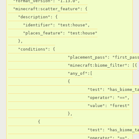
  "format_version": "1.13.0",

  "minecraft:scatter_feature": {

    "description": {

      "identifier": "test:house",

      "places_feature": "test:house"

    },

    "conditions": {

			"placement_pass": "first_pass",

			"minecraft:biome_filter": [{

			"any_of":[

			{

				"test": "has_biome_tag",

				"operator": "==",

				"value": "forest"

			},

            {

				"test": "has_biome_tag",

				"operator": "==",
