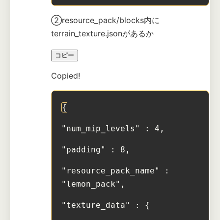
②resource_pack/blocks内に
terrain_texture.jsonがあるか
コピー
Copied!
{
"num_mip_levels" : 4,
"padding" : 8,
"resource_pack_name" : 
"lemon_pack",
"texture_data" : {