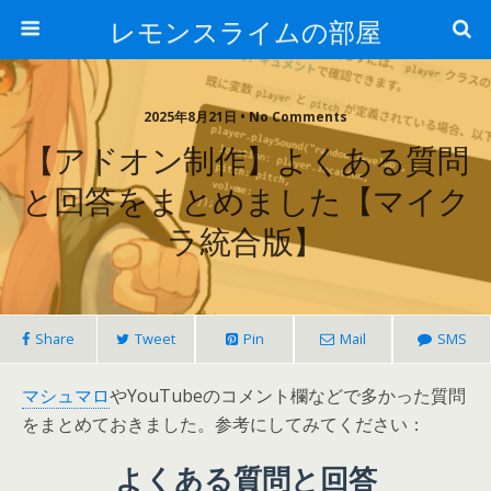
レモンスライムの部屋
2025年8月21日 • No Comments
【アドオン制作】よくある質問
と回答をまとめました【マイク
ラ統合版】
Share
Tweet
Pin
Mail
SMS
マシュマロ
やYouTubeのコメント欄などで多かった質問
をまとめておきました。参考にしてみてください：
よくある質問と回答