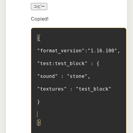
コピー
Copied!
{
"format_version":"1.16.100",
"test:test_block" : {
"sound" : "stone",
"textures" : "test_block"
}
}