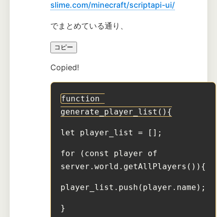
slime.com/minecraft/scriptapi-ui/
でまとめている通り、
コピー
Copied!
function 
generate_player_list(){
let player_list = [];
for (const player of 
server.world.getAllPlayers()){
player_list.push(player.name);
}