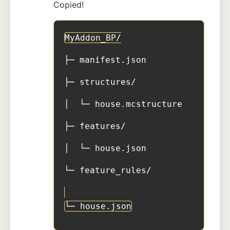
Copied!
MyAddon_BP/
├─ manifest.json
├─ structures/
│  └─ house.mcstructure
├─ features/
│  └─ house.json
└─ feature_rules/
└─ house.json