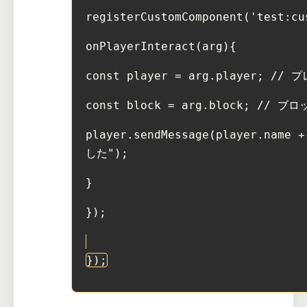
registerCustomComponent('test:cu
onPlayerInteract(arg){
const player = arg.player; /
const block = arg.block; // 
player.sendMessage(player.name
した");
}
});
});