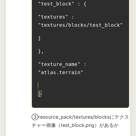
"test_block" : {
"textures" : 
"textures/blocks/test_block"
}
},
"texture_name" : 
"atlas.terrain"
}
③resource_pack/textures/blocksにテクス
チャー画像（test_block.png）があるか