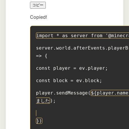
コピー
Copied!
import * as server from '@minecr
server.world.afterEvents.playerB
=> {
const player = ev.player;
const block = ev.block;
player.sendMessage(
${player.nam
ました
);
})