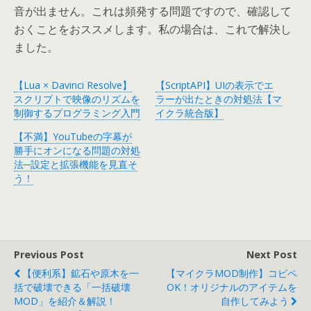
音が出ません。これは頻発する問題ですので、確認して
おくことをおススメします。私の場合は、これで解決し
ました。
【Lua × Davinci Resolve】
【ScriptAPI】UIの表示でエ
スクリプトで映像のリズムを
ラーが出たときの対処法【マ
制御するプログラミング入門
イクラ統合版】
【不満】YouTubeの字幕が
勝手にオンになる問題の対処
法─設定と拡張機能を見直そ
う！
Previous Post
Next Post
【便利系】鉱石や原木を一
【マイクラMOD制作】コピペ
括で破壊できる「一括破壊
OK！オリジナルのアイテムを
MOD」を紹介＆解説！
自作してみよう