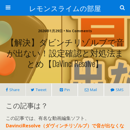
レモンスライムの部屋
2026年1月29日 • No Comments
【解決】ダビンチリゾルブで音
が出ない！設定確認と対処法ま
とめ【DaVinci Resolve】
Share
Tweet
Pin
Mail
SMS
この記事は？
この記事では、有名な動画編集ソフト、
DavinciResolve（ダヴィンチリゾルブ）で音が出なくな