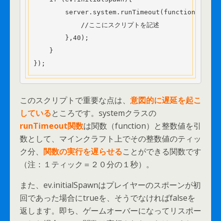
        server.system.runTimeout(function(){

            //ここにスクリプトを記述

        },40);

    }

});
このスクリプトで重要な点は、
意図的に遅延を起こ
している
ところです。systemクラスの
runTimeout関数
は関数（function）と整数値を引
数として、マインクラフト上でその整数値のティッ
ク分、
関数の実行を遅らせる
ことができる関数です
（注：１ティック＝２０分の１秒）。
また、ev.initialSpawnはプレイヤーのスポーンが初
回であった場合にtrueを、そうでなければfalseを
返します。即ち、ゲームオーバーになってリスポー