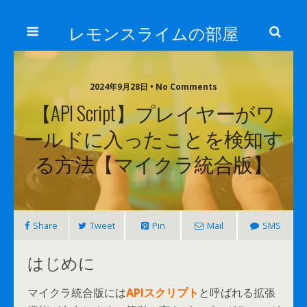
レモンスライムの部屋
2024年9月28日 • No Comments
【API Script】プレイヤーがワ
ールドに入ったことを検知す
る方法【マイクラ統合版】
Share
Tweet
Pin
Mail
SMS
はじめに
マイクラ統合版には
APIスクリプト
と呼ばれる拡張